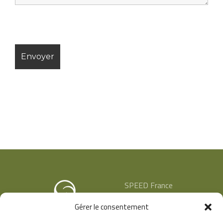
SPEED France
53 rue de Chavanne
Gérer le consentement
69400 ARNAS
+33 (4) 74 68 60 42