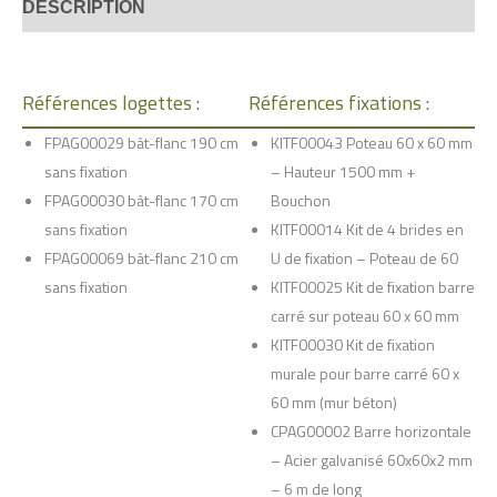
DESCRIPTION
Références logettes :
Références fixations :
FPAG00029 bât-flanc 190 cm
KITF00043 Poteau 60 x 60 mm
sans fixation
– Hauteur 1500 mm +
FPAG00030 bât-flanc 170 cm
Bouchon
sans fixation
KITF00014 Kit de 4 brides en
FPAG00069 bât-flanc 210 cm
U de fixation – Poteau de 60
sans fixation
KITF00025 Kit de fixation barre
carré sur poteau 60 x 60 mm
KITF00030 Kit de fixation
murale pour barre carré 60 x
60 mm (mur béton)
CPAG00002 Barre horizontale
– Acier galvanisé 60x60x2 mm
– 6 m de long