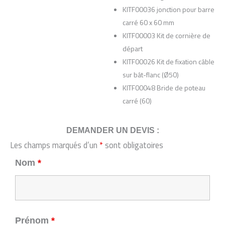
KITF00036 jonction pour barre
carré 60 x 60 mm
KITF00003 Kit de cornière de
départ
KITF00026 Kit de fixation câble
sur bât-flanc (Ø50)
KITF00048 Bride de poteau
carré (60)
DEMANDER UN DEVIS :
Les champs marqués d’un
*
sont obligatoires
Nom
*
Prénom
*