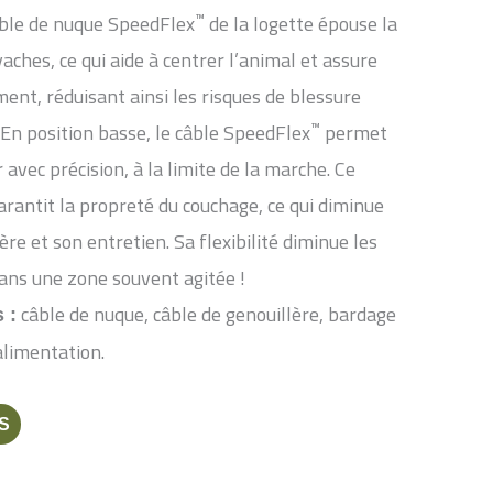
™
âble de nuque SpeedFlex
de la logette épouse la
aches, ce qui aide à centrer l’animal et assure
ent, réduisant ainsi les risques de blessure
™
. En position basse, le câble SpeedFlex
permet
 avec précision, à la limite de la marche. Ce
rantit la propreté du couchage, ce qui diminue
re et son entretien. Sa flexibilité diminue les
dans une zone souvent agitée !
câble de nuque, câble de genouillère, bardage
 :
alimentation.
S