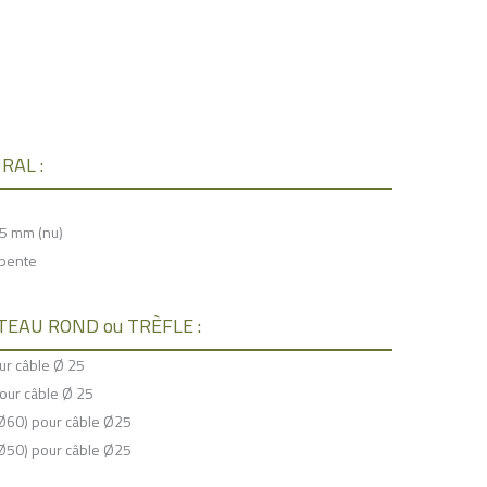
URAL :
5 mm (nu)
rpente
POTEAU ROND ou TRÈFLE :
r câble Ø 25
our câble Ø 25
Ø60) pour câble Ø25
Ø50) pour câble Ø25