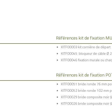
Références kit de fixation M
KITF00003 kit cornière de départ
KITF00045 bloqueur de câble Ø 2
KITF00046 fixation murale ou cha
Références kit de fixation 
KITF00051 bride ronde 76 mm pou
KITF00052 bride ronde 102 mm p
KITF00029 bride composite noir (
KITF00026 bride composite noir (