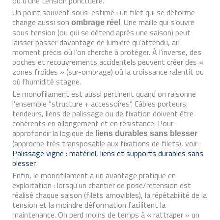
ou d’une tension ponctuelle.
Un point souvent sous-estimé : un filet qui se déforme
change aussi son
. Une maille qui s’ouvre
ombrage réel
sous tension (ou qui se détend après une saison) peut
laisser passer davantage de lumière qu’attendu, au
moment précis où l’on cherche à protéger. À l’inverse, des
poches et recouvrements accidentels peuvent créer des «
zones froides » (sur-ombrage) où la croissance ralentit ou
où l’humidité stagne.
Le monofilament est aussi pertinent quand on raisonne
l’ensemble “structure + accessoires”. Câbles porteurs,
tendeurs, liens de palissage ou de fixation doivent être
cohérents en allongement et en résistance. Pour
approfondir la logique de
liens durables sans blesser
(approche très transposable aux fixations de filets), voir :
Palissage vigne : matériel, liens et supports durables sans
blesser
.
Enfin, le monofilament a un avantage pratique en
exploitation : lorsqu’un chantier de pose/retension est
réalisé chaque saison (filets amovibles), la répétabilité de la
tension et la moindre déformation facilitent la
maintenance. On perd moins de temps à « rattraper » un