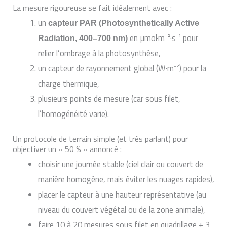
La mesure rigoureuse se fait idéalement avec :
un
capteur PAR (Photosynthetically Active
en µmol·m⁻²·s⁻¹ pour
Radiation, 400–700 nm)
relier l’ombrage à la photosynthèse,
un capteur de rayonnement global (W·m⁻²) pour la
charge thermique,
plusieurs points de mesure (car sous filet,
l’homogénéité varie).
Un protocole de terrain simple (et très parlant) pour
objectiver un « 50 % » annoncé :
choisir une journée stable (ciel clair ou couvert de
manière homogène, mais éviter les nuages rapides),
placer le capteur à une hauteur représentative (au
niveau du couvert végétal ou de la zone animale),
faire 10 à 20 mesures sous filet en quadrillage + 3