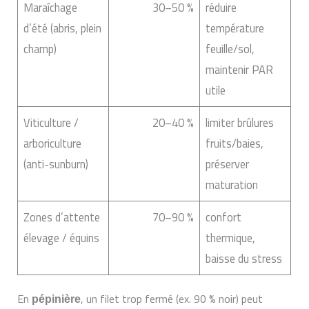
Maraîchage
30–50 %
réduire
d’été (abris, plein
température
champ)
feuille/sol,
maintenir PAR
utile
Viticulture /
20–40 %
limiter brûlures
arboriculture
fruits/baies,
(anti-sunburn)
préserver
maturation
Zones d’attente
70–90 %
confort
élevage / équins
thermique,
baisse du stress
En
, un filet trop fermé (ex. 90 % noir) peut
pépinière