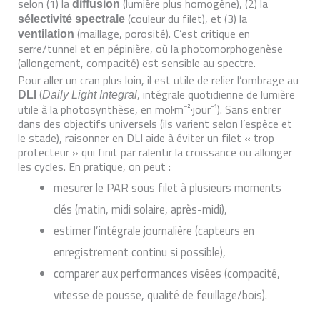
selon (1) la
(lumière plus homogène), (2) la
diffusion
(couleur du filet), et (3) la
sélectivité spectrale
(maillage, porosité). C’est critique en
ventilation
serre/tunnel et en pépinière, où la photomorphogenèse
(allongement, compacité) est sensible au spectre.
Pour aller un cran plus loin, il est utile de relier l’ombrage au
(
, intégrale quotidienne de lumière
DLI
Daily Light Integral
utile à la photosynthèse, en mol·m⁻²·jour⁻¹). Sans entrer
dans des objectifs universels (ils varient selon l’espèce et
le stade), raisonner en DLI aide à éviter un filet « trop
protecteur » qui finit par ralentir la croissance ou allonger
les cycles. En pratique, on peut :
mesurer le PAR sous filet à plusieurs moments
clés (matin, midi solaire, après-midi),
estimer l’intégrale journalière (capteurs en
enregistrement continu si possible),
comparer aux performances visées (compacité,
vitesse de pousse, qualité de feuillage/bois).