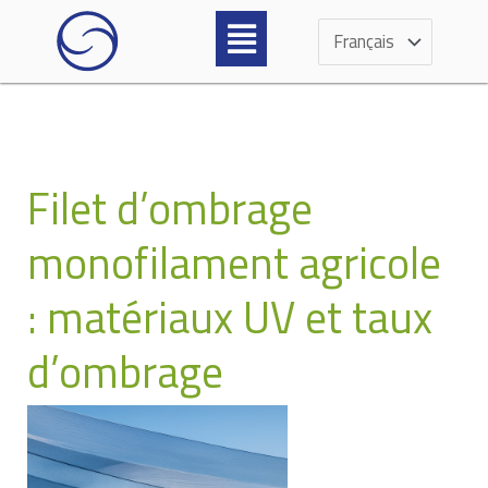
Aller
Menu
Choisir
au
une
contenu
langue
Filet d’ombrage
monofilament agricole
: matériaux UV et taux
d’ombrage