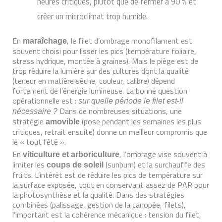
heures critiques, plutôt que de fermer à 90 % et
créer un microclimat trop humide.
En
, le filet d’ombrage monofilament est
maraîchage
souvent choisi pour lisser les pics (température foliaire,
stress hydrique, montée à graines). Mais le piège est de
trop réduire la lumière sur des cultures dont la qualité
(teneur en matière sèche, couleur, calibre) dépend
fortement de l’énergie lumineuse. La bonne question
opérationnelle est :
sur quelle période le filet est-il
Dans de nombreuses situations, une
nécessaire ?
stratégie
(pose pendant les semaines les plus
amovible
critiques, retrait ensuite) donne un meilleur compromis que
le « tout l’été ».
En
, l’ombrage vise souvent à
viticulture et arboriculture
limiter les
(sunburn) et la surchauffe des
coups de soleil
fruits. L’intérêt est de réduire les pics de température sur
la surface exposée, tout en conservant assez de PAR pour
la photosynthèse et la qualité. Dans des stratégies
combinées (palissage, gestion de la canopée, filets),
l’important est la cohérence mécanique : tension du filet,