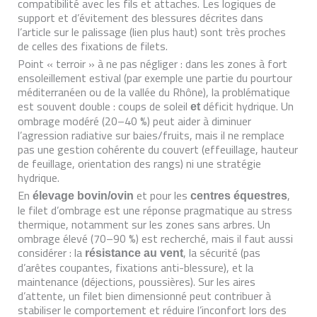
compatibilité avec les fils et attaches. Les logiques de
support et d’évitement des blessures décrites dans
l’article sur le palissage (lien plus haut) sont très proches
de celles des fixations de filets.
Point « terroir » à ne pas négliger : dans les zones à fort
ensoleillement estival (par exemple une partie du pourtour
méditerranéen ou de la vallée du Rhône), la problématique
est souvent double : coups de soleil
déficit hydrique. Un
et
ombrage modéré (20–40 %) peut aider à diminuer
l’agression radiative sur baies/fruits, mais il ne remplace
pas une gestion cohérente du couvert (effeuillage, hauteur
de feuillage, orientation des rangs) ni une stratégie
hydrique.
En
et pour les
,
élevage bovin/ovin
centres équestres
le filet d’ombrage est une réponse pragmatique au stress
thermique, notamment sur les zones sans arbres. Un
ombrage élevé (70–90 %) est recherché, mais il faut aussi
considérer : la
, la sécurité (pas
résistance au vent
d’arêtes coupantes, fixations anti-blessure), et la
maintenance (déjections, poussières). Sur les aires
d’attente, un filet bien dimensionné peut contribuer à
stabiliser le comportement et réduire l’inconfort lors des