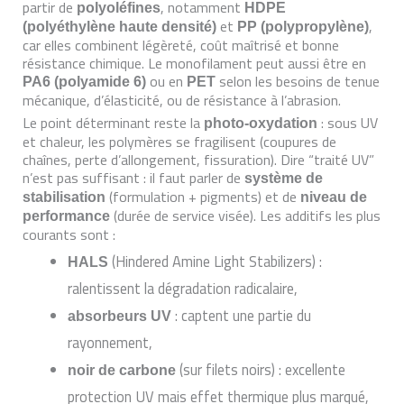
partir de
, notamment
polyoléfines
HDPE
et
,
(polyéthylène haute densité)
PP (polypropylène)
car elles combinent légèreté, coût maîtrisé et bonne
résistance chimique. Le monofilament peut aussi être en
ou en
selon les besoins de tenue
PA6 (polyamide 6)
PET
mécanique, d’élasticité, ou de résistance à l’abrasion.
Le point déterminant reste la
: sous UV
photo-oxydation
et chaleur, les polymères se fragilisent (coupures de
chaînes, perte d’allongement, fissuration). Dire “traité UV”
n’est pas suffisant : il faut parler de
système de
(formulation + pigments) et de
stabilisation
niveau de
(durée de service visée). Les additifs les plus
performance
courants sont :
(Hindered Amine Light Stabilizers) :
HALS
ralentissent la dégradation radicalaire,
: captent une partie du
absorbeurs UV
rayonnement,
(sur filets noirs) : excellente
noir de carbone
protection UV mais effet thermique plus marqué,