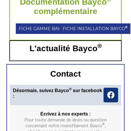
Documentation Bayco
complémentaire
®
®
FICHE GAMME BAYCO
FICHE INSTALLATION BAYCO
®
L'actualité Bayco
Contact
F
®
Désormais, suivez Bayco
sur facebook
a
:
c
e
Ecrivez à nos experts :
b
Pour toute demande de devis ou question
®
concernant notre monofilament Bayco
,
o