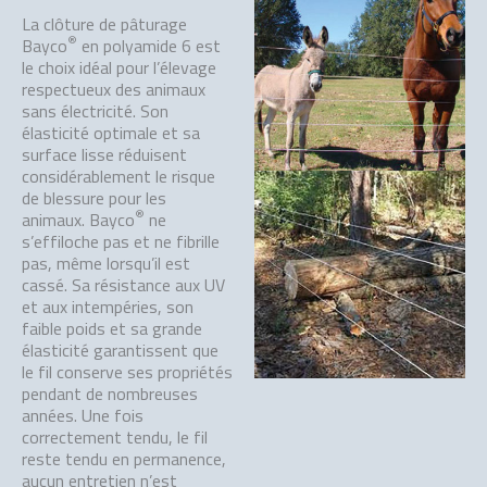
La clôture de pâturage
®
Bayco
en polyamide 6 est
le choix idéal pour l’élevage
respectueux des animaux
sans électricité. Son
élasticité optimale et sa
surface lisse réduisent
considérablement le risque
de blessure pour les
®
animaux. Bayco
ne
s’effiloche pas et ne fibrille
pas, même lorsqu’il est
cassé. Sa résistance aux UV
et aux intempéries, son
faible poids et sa grande
élasticité garantissent que
le fil conserve ses propriétés
pendant de nombreuses
années. Une fois
correctement tendu, le fil
reste tendu en permanence,
aucun entretien n’est