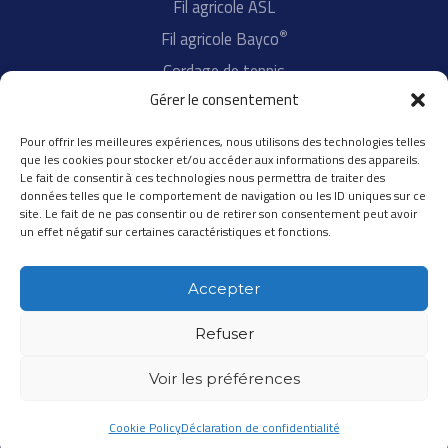
Fil agricole ASL
o
i
k
n
®
Fil agricole Bayco
Cordage de tennis
Gérer le consentement
Fil d'aiguillage
Pour offrir les meilleures expériences, nous utilisons des technologies telles
A propos de SPEED GROUP
que les cookies pour stocker et/ou accéder aux informations des appareils.
Le fait de consentir à ces technologies nous permettra de traiter des
Innovation
données telles que le comportement de navigation ou les ID uniques sur ce
site. Le fait de ne pas consentir ou de retirer son consentement peut avoir
Qualité
un effet négatif sur certaines caractéristiques et fonctions.
International
®
Distributeurs Speedflex
Accepter
Refuser
Voir les préférences
Copyright © 2023 SPEED FRANCE |
Mentions légales
|
Cookie Policy
Déclaration de confidentialité
Réalisation
Accentonic