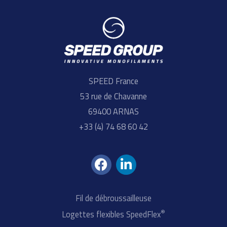
SPEED France
53 rue de Chavanne
69400 ARNAS
+33 (4) 74 68 60 42
F
L
a
i
c
n
e
k
Fil de débroussailleuse
b
e
®
Logettes flexibles SpeedFlex
o
d