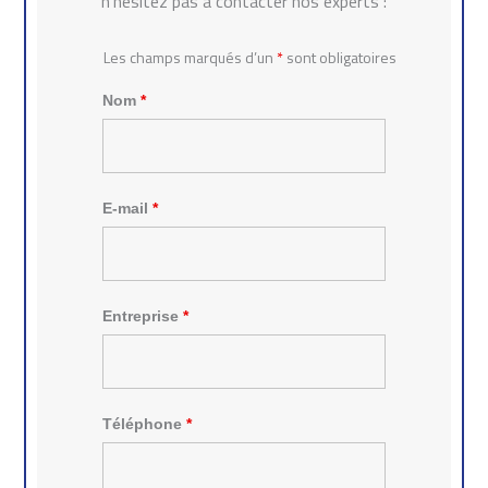
n’hésitez pas à contacter nos experts :
o
k
Les champs marqués d’un
*
sont obligatoires
Nom
*
E-mail
*
Entreprise
*
Téléphone
*