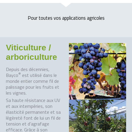
Pour toutes vos applications agricoles
Viticulture /
arboriculture
Depuis des décennies,
®
Bayco
est utilisé dans le
monde entier comme fil de
palissage pour les fruits et
les vignes.
Sa haute résistance aux UV
et aux intempéries, son
élasticité permanente et sa
légèreté font de lui un fil de
tension et d’agrafage
efficace. Grâce à son