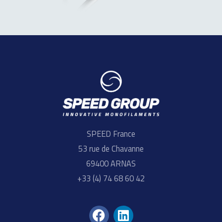
SPEED France
53 rue de Chavanne
69400 ARNAS
+33 (4) 74 68 60 42
F
L