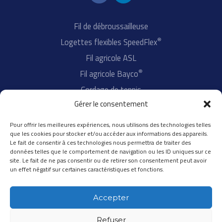
a
i
c
n
e
k
Fil de débroussailleuse
b
e
®
Logettes flexibles SpeedFlex
o
d
Fil agricole ASL
o
i
k
n
®
Fil agricole Bayco
Cordage de tennis
Gérer le consentement
Fil d'aiguillage
Pour offrir les meilleures expériences, nous utilisons des technologies telles
A propos de SPEED GROUP
que les cookies pour stocker et/ou accéder aux informations des appareils.
Le fait de consentir à ces technologies nous permettra de traiter des
Innovation
données telles que le comportement de navigation ou les ID uniques sur ce
site. Le fait de ne pas consentir ou de retirer son consentement peut avoir
Qualité
un effet négatif sur certaines caractéristiques et fonctions.
International
®
Distributeurs Speedflex
Accepter
Refuser