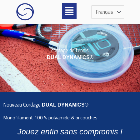
Aller
Menu
Choisir
au
une
contenu
langue
cordage de tennis
DUAL DYNAMICS®
Nouveau Cordage
DUAL DYNAMICS®
Monofilament 100 % polyamide & bi couches
Jouez enfin sans compromis !