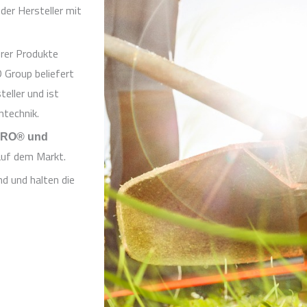
er Hersteller mit
rer Produkte
 Group beliefert
eller und ist
ntechnik.
XPRO® und
auf dem Markt.
nd und halten die