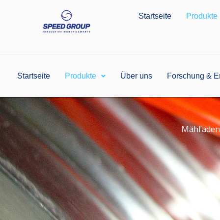
Zum
Startseite
Produkte
Inhalt
springen
Startseite
Produkte
Über uns
Forschung & E
Mähfäden