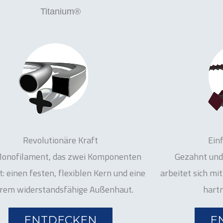
Titanium®
Revolutionäre Kraft
Ein
Monofilament, das zwei Komponenten
Gezahnt und 
t: einen festen, flexiblen Kern und eine
arbeitet sich mi
trem widerstandsfähige Außenhaut.
hart
ENTDECKEN
E