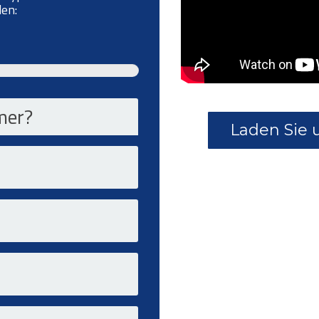
den:
mer?
Laden Sie 