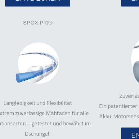
SPCX Pro®
Zuverläs
Langlebigkeit und Flexibilität
Ein patentierter 
xtrem zuverlässige Mähfaden für alle
Akku-Motorsense
ationsarten – getestet und bewährt im
Dschungel!
E