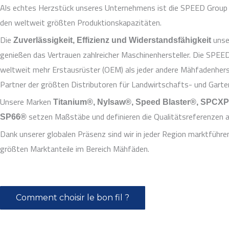
Als echtes Herzstück unseres Unternehmens ist die SPEED Group d
den weltweit größten Produktionskapazitäten.
Die
unse
Zuverlässigkeit, Effizienz und Widerstandsfähigkeit
genießen das Vertrauen zahlreicher Maschinenhersteller. Die SPEED
weltweit mehr Erstausrüster (OEM) als jeder andere Mähfadenherst
Partner der größten Distributoren für Landwirtschafts- und Garte
Unsere Marken
Titanium®, Nylsaw®, Speed Blaster®, SPC
setzen Maßstäbe und definieren die Qualitätsreferenzen 
SP66®
Dank unserer globalen Präsenz sind wir in jeder Region marktführe
größten Marktanteile im Bereich Mähfäden.
Comment choisir le bon fil ?