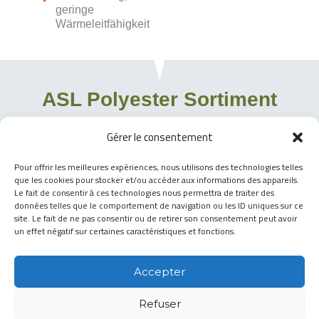
geringe
Wärmeleitfähigkeit
ASL Polyester Sortiment
Gérer le consentement
Durchmesser (mm)
Meter / kg
Pour offrir les meilleures expériences, nous utilisons des technologies telles
que les cookies pour stocker et/ou accéder aux informations des appareils.
1,80
278
Le fait de consentir à ces technologies nous permettra de traiter des
données telles que le comportement de navigation ou les ID uniques sur ce
2,00
227
site. Le fait de ne pas consentir ou de retirer son consentement peut avoir
un effet négatif sur certaines caractéristiques et fonctions.
2,20
188
2,60
135
Accepter
3,00
101
Refuser