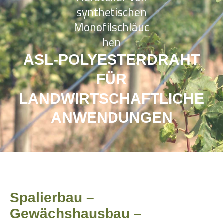
synthetischen
Monofilschläuc
hen
ASL-POLYESTERDRAHT
FÜR
LANDWIRTSCHAFTLICHE
ANWENDUNGEN
Spalierbau –
Gewächshausbau –