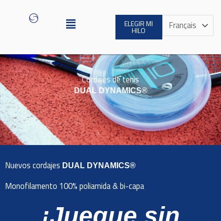
Ir
Menú
al
Elegir
ELEGIR MI
HILO
contenido
un
idioma
Cordajes de tenis
DUAL DYNAMICS®
Nuevos cordajes
DUAL DYNAMICS®
Monofilamento 100% poliamida & bi-capa
¡Juegue sin