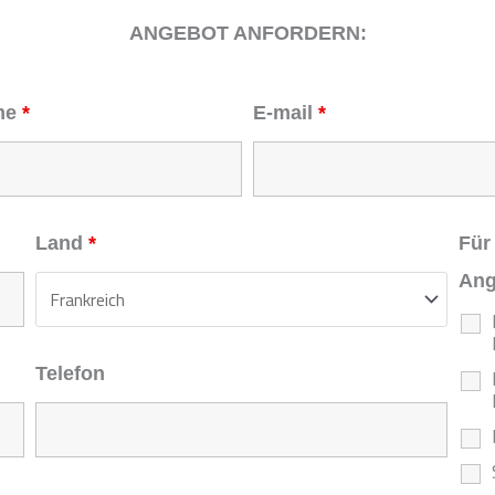
ANGEBOT ANFORDERN:
me
*
E-mail
*
Land
*
Für
Ang
Telefon