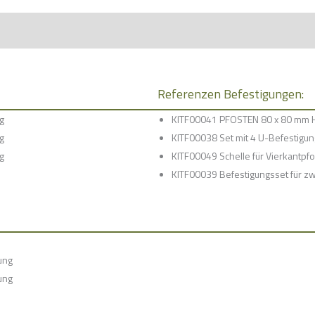
Referenzen Befestigungen:
g
KITF00041 PFOSTEN 80 x 80 mm 
g
KITF00038 Set mit 4 U-Befestigu
g
KITF00049 Schelle für Vierkantpfo
KITF00039 Befestigungsset für z
ung
ung