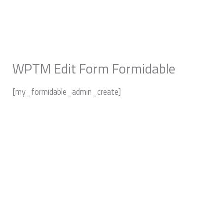
Aller
au
contenu
WPTM Edit Form Formidable
[my_formidable_admin_create]