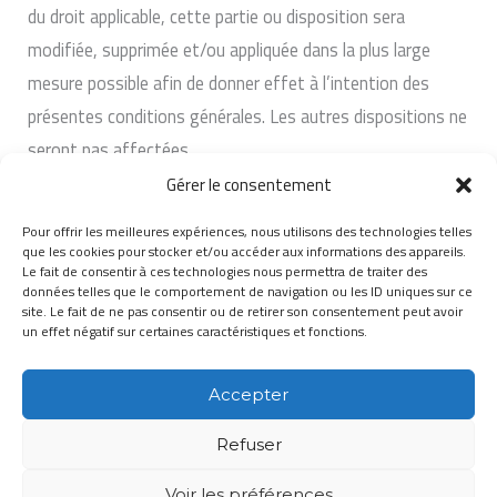
du droit applicable, cette partie ou disposition sera
modifiée, supprimée et/ou appliquée dans la plus large
mesure possible afin de donner effet à l’intention des
présentes conditions générales. Les autres dispositions ne
seront pas affectées.
Gérer le consentement
21. Information de contact
Ce site web est détenu et exploité par SPEED FRANCE
Pour offrir les meilleures expériences, nous utilisons des technologies telles
que les cookies pour stocker et/ou accéder aux informations des appareils.
SAS.
Le fait de consentir à ces technologies nous permettra de traiter des
données telles que le comportement de navigation ou les ID uniques sur ce
Vous pouvez nous contacter au sujet de ces conditions
site. Le fait de ne pas consentir ou de retirer son consentement peut avoir
un effet négatif sur certaines caractéristiques et fonctions.
générales par le biais de notre page
contact
.
22. Téléchargement
Accepter
Vous pouvez également
télécharger
nos conditions
Refuser
générales au format PDF.
Voir les préférences